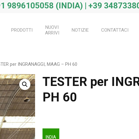
1 9896105058 (INDIA) | +39 34873380
NUOVI
PRODOTTI
NOTIZIE
CONTATTACI
ARRIVI
TER per INGRANAGGI, MAAG – PH 60
TESTER per ING
PH 60
INDIA