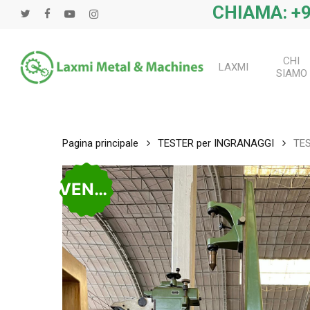
Salta
CHIAMA: +9
twitter
Facebook
Youtube
instagram
al
contenuto
principale
CHI
LAXMI
SIAMO
Pagina principale
TESTER per INGRANAGGI
TES
VENDUTO