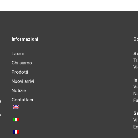
Informazioni
Co
Laxmi
S
Tr
Chi siamo
Vi
Prodotti
I
e
Nuovi arrivi
Vi
Notizie
Na
Contattaci
Fa
a
Se
o
Vi
Em