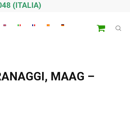
48 (ITALIA)
ric
RANAGGI, MAAG –