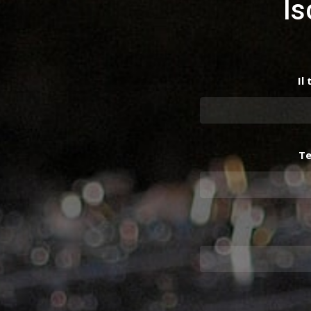
Is
Il
Te