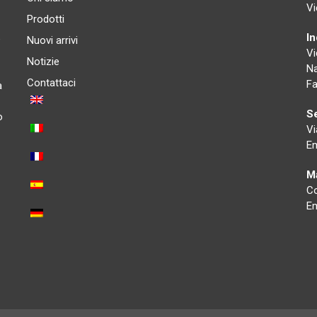
Vi
Prodotti
I
e
Nuovi arrivi
Vi
Notizie
Na
Contattaci
Fa
a
Se
o
Vi
Em
Ma
Co
Em