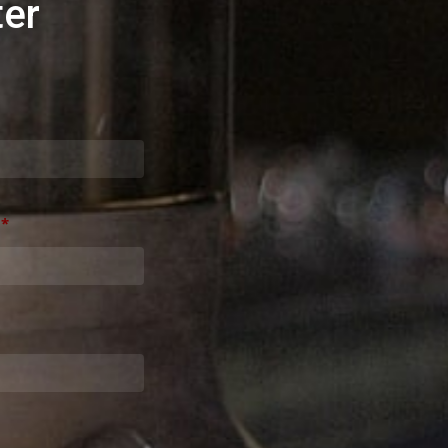
ter
*