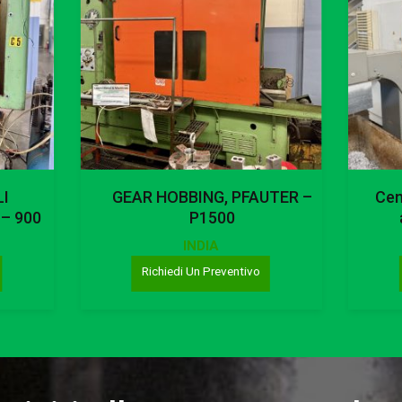
Leggi Tutto
UTER –
Centro di lavoro verticale a 5
FO
assi, HERMLE – C600U
INDIA
Richiedi Un Preventivo