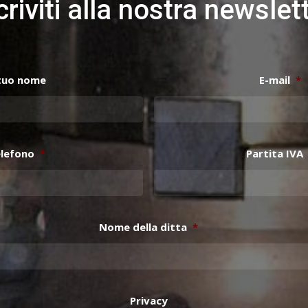
criviti alla nostra newslet
 tuo nome
E-mail
*
lefono
*
Partita IVA
Nome della ditta
*
Privacy