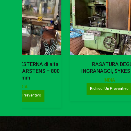
Premi invio per cercare o ESC per chiudere
Leggi Tutto
Leggi Tutto
RASATURA DEGLI
GEAR HOBBING, PFA
NGRANAGGI, SYKES – 900
P1500
INDIA
INDIA
Richiedi Un Preventivo
Richiedi Un Preventivo