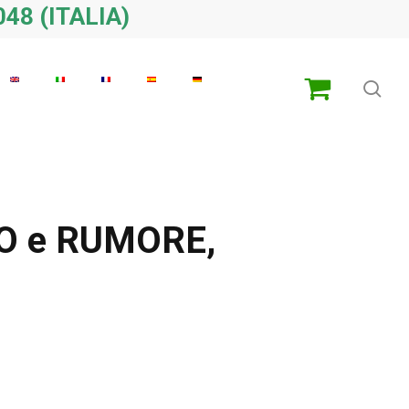
48 (ITALIA)
ric
O e RUMORE,