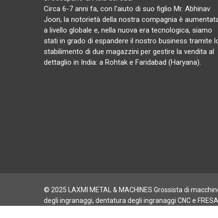
Circa 6-7 anni fa, con l’aiuto di suo figlio Mr. Abhinav
Joon, la notorietà della nostra compagnia è aumentat
a livello globale e, nella nuova era tecnologica, siamo
stati in grado di espandere il nostro business tramite l
stabilimento di due magazzini per gestire la vendita al
dettaglio in India: a Rohtak e Faridabad (Haryana).
© 2025 LAXMI METAL & MACHINES Grossista di macchine 
degli ingranaggi, dentatura degli ingranaggi CNC e FRES
FILETTATURE |
Privacy
- Titoli di coda:
Digife