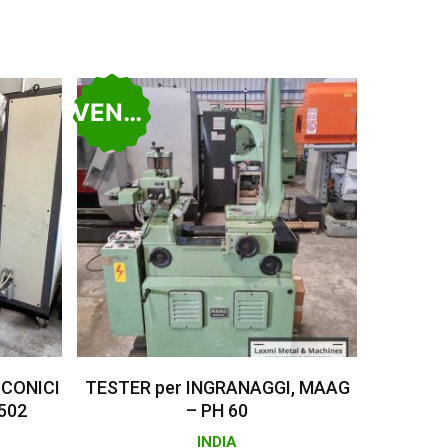
VENDUTO
Leggi Tutto
 CONICI
TESTER per INGRANAGGI, MAAG
502
– PH 60
INDIA