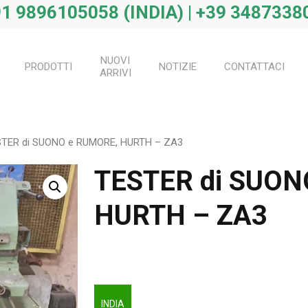
1 9896105058 (INDIA) | +39 34873380
NUOVI
PRODOTTI
NOTIZIE
CONTATTACI
ARRIVI
TER di SUONO e RUMORE, HURTH – ZA3
TESTER di SUON
HURTH – ZA3
INDIA