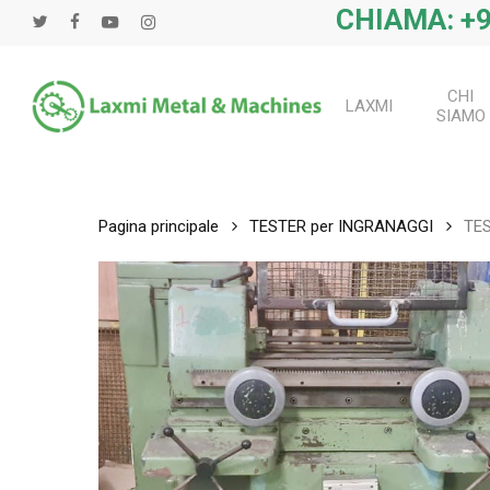
Salta
CHIAMA: +9
twitter
Facebook
Youtube
instagram
al
contenuto
principale
CHI
LAXMI
SIAMO
Pagina principale
TESTER per INGRANAGGI
TES