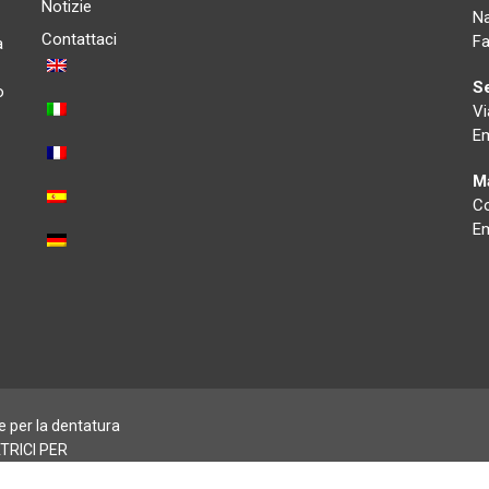
Notizie
Na
Contattaci
Fa
a
Se
o
Vi
Em
Ma
Co
Em
per la dentatura
ATRICI PER