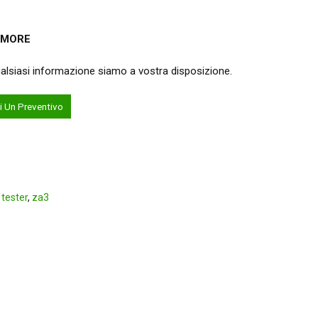
UMORE
ualsiasi informazione siamo a vostra disposizione.
i Un Preventivo
,
tester
,
za3