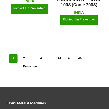
INDIA
100S (Come 200S)
Richiedi Un Preventivo
INDIA
Richiedi Un Preventivo
1
2
3
4
…
44
45
46
Prossimo
Laxmi Metal & Machines