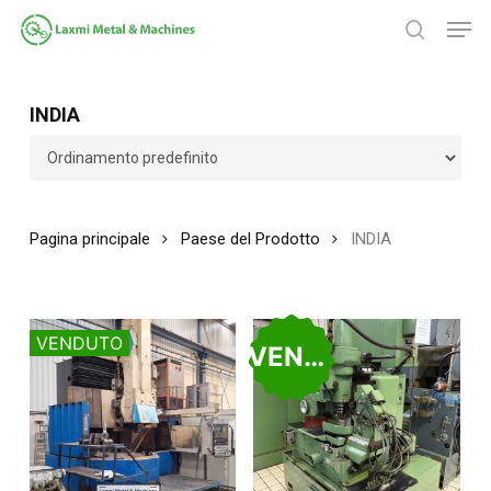
Salta
Men
al
ricerca
contenuto
Chiudi
principale
menu
INDIA
Pagina principale
Paese del Prodotto
INDIA
VENDUTO
VENDUTO