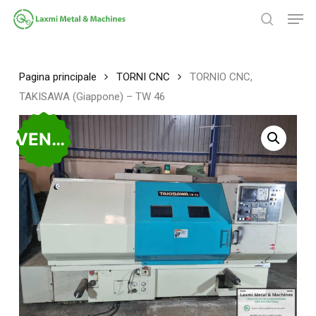
Salta
Men
al
ricerca
contenuto
Chiudi
principale
menu
Pagina principale
TORNI CNC
TORNIO CNC,
TAKISAWA (Giappone) – TW 46
VENDUTO