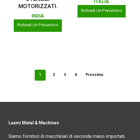
ITALIA
MOTORIZZATI.
Richiedi Un Preventivo
INDIA
Richiedi Un Preventivo
1
2
3
4
Prossimo
Laxmi Metal & Machines
Siamo fornitori di macchinari di seconda mano importati,