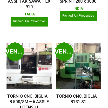
ASSI, TAKISAWA – EX
SPRINT 260 x 3000.
910
INDIA
ITALIA
Richiedi Un Preventivo
Richiedi Un Preventivo
VENDUTO
VENDUTO
Leggi Tutto
Leggi Tutto
TORNIO CNC, BIGLIA –
TORNIO CNC, BIGLIA –
B.500/SM – 6 ASSI E
B131 S1
UTENSILI