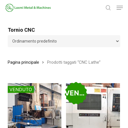
Salta
Men
al
ricerca
contenuto
Chiudi
principale
menu
Tornio CNC
Pagina principale
Prodotti taggati “CNC Lathe”
VENDUTO
VENDUTO