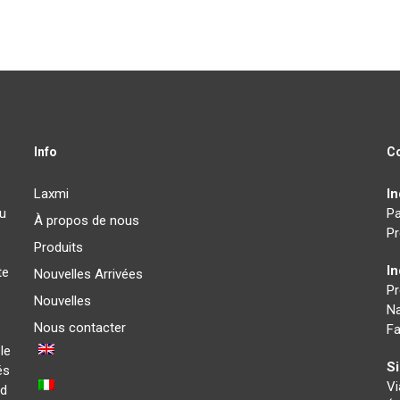
Info
C
Laxmi
In
au
Pa
À propos de nous
Pr
Produits
I
te
Nouvelles Arrivées
P
Nouvelles
Na
Nous contacter
Fa
le
Si
és
Vi
ad