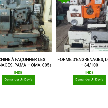
Lire La Suite
Lire La Suite
HINE À FAÇONNER LES
FORME D'ENGRENAGES, 
AGES, PAMA – OMA-805s
– S4/180
INDE
INDE
Demander Un Devis
Demander Un Devis