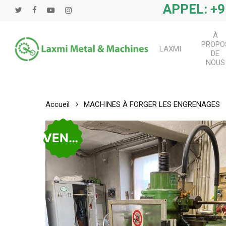
Passer
APPEL: +9
Twitter
Facebook
Youtube
Instagram
au
contenu
À
principal
PROPO
LAXMI
DE
NOUS
Accueil
MACHINES À FORGER LES ENGRENAGES
VENDU