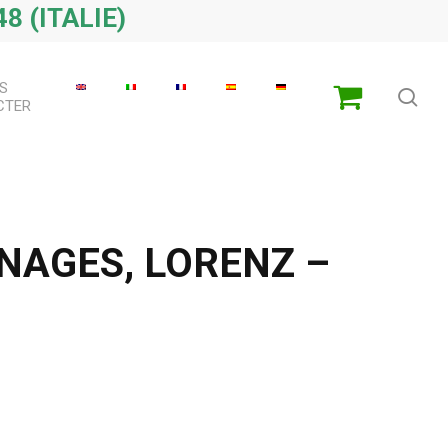
8 (ITALIE)
S
che
CTER
NAGES, LORENZ –