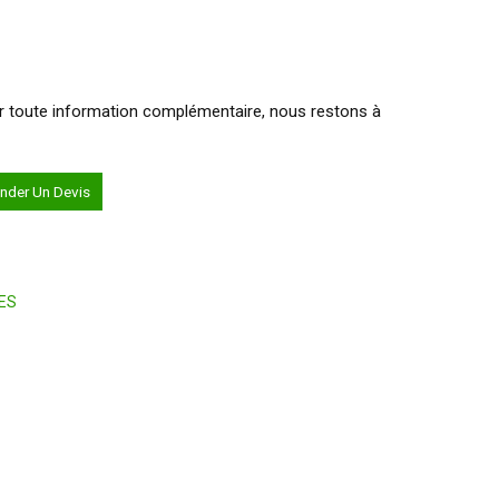
our toute information complémentaire, nous restons à
der Un Devis
ES