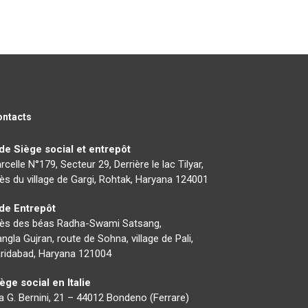
ontacts
de Siège social et entrepôt
rcelle N°179, Secteur 29, Derrière le lac Tilyar,
ès du village de Gargi, Rohtak, Haryana 124001
nde Entrepôt
rès des béas Radha-Swami Satsang,
ngla Gujran, route de Sohna, village de Pali,
ridabad, Haryana 121004
ège social en Italie
a G. Bernini, 21 – 44012 Bondeno (Ferrare)