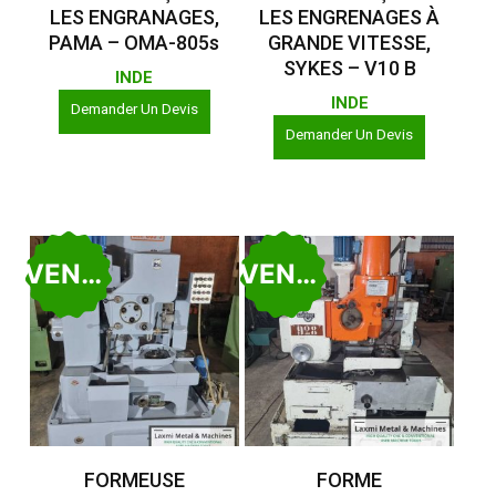
LES ENGRANAGES,
LES ENGRENAGES À
PAMA – OMA-805s
GRANDE VITESSE,
SYKES – V10 B
INDE
INDE
Demander Un Devis
Demander Un Devis
VENDU
VENDU
Lire La Suite
Lire La Suite
FORMEUSE
FORME