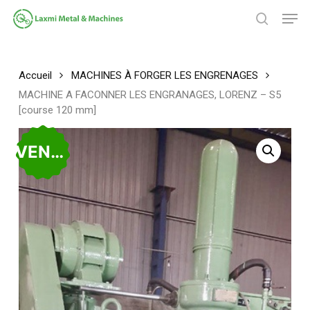
Passer
Men
au
chercher
contenu
Fermer
principal
le
menu
Accueil
MACHINES À FORGER LES ENGRENAGES
MACHINE A FACONNER LES ENGRANAGES, LORENZ – S5
[course 120 mm]
VENDU