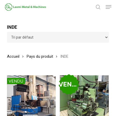
Passer
Men
au
chercher
contenu
Fermer
principal
le
INDE
menu
Accueil
Pays du produit
INDE
VENDU
VENDU