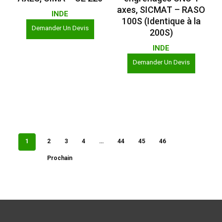
axes, SICMAT – RASO
INDE
100S (Identique à la
Demander Un Devis
200S)
INDE
Demander Un Devis
1
2
3
4
…
44
45
46
Prochain