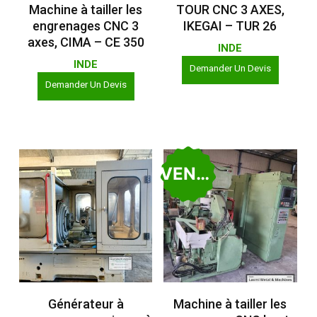
Lire La Suite
Lire La Suite
Machine à tailler les
TOUR CNC 3 AXES,
engrenages CNC 3
IKEGAI – TUR 26
axes, CIMA – CE 350
INDE
INDE
Demander Un Devis
Demander Un Devis
VENDU
Lire La Suite
Lire La Suite
Générateur à
Machine à tailler les