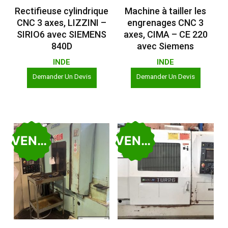
Lire La Suite
Lire La Suite
Rectifieuse cylindrique
Machine à tailler les
CNC 3 axes, LIZZINI –
engrenages CNC 3
SIRIO6 avec SIEMENS
axes, CIMA – CE 220
840D
avec Siemens
INDE
INDE
Demander Un Devis
Demander Un Devis
VENDU
VENDU