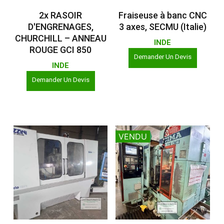
Lire La Suite
Lire La Suite
2x RASOIR
Fraiseuse à banc CNC
D'ENGRENAGES,
3 axes, SECMU (Italie)
CHURCHILL – ANNEAU
INDE
ROUGE GCI 850
Demander Un Devis
INDE
Demander Un Devis
VENDU