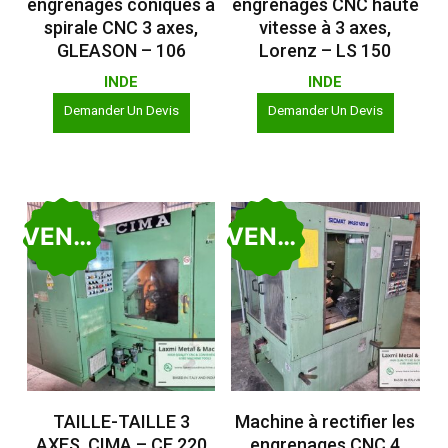
engrenages coniques à
engrenages CNC haute
spirale CNC 3 axes,
vitesse à 3 axes,
GLEASON – 106
Lorenz – LS 150
INDE
INDE
Demander Un Devis
Demander Un Devis
VENDU
VENDU
Lire La Suite
Lire La Suite
TAILLE-TAILLE 3
Machine à rectifier les
AXES, CIMA – CE 220
engrenages CNC 4