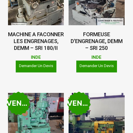
Lire La Suite
Lire La Suite
MACHINE A FACONNER
FORMEUSE
LES ENGRENAGES,
D'ENGRENAGE, DEMM
DEMM – SRI 180/II
– SRI 250
INDE
INDE
Demander Un Devis
Demander Un Devis
VENDU
VENDU