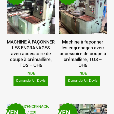
Lire La Suite
Lire La Suite
MACHINE À FAÇONNER
Machine à façonner
LES ENGRANAGES
les engrenages avec
avec accessoire de
accessoire de coupe à
coupe à crémaillère,
crémaillère, TOS –
TOS – OH6
OH6
INDE
INDE
Demander Un Devis
Demander Un Devis
VENDU
VENDU