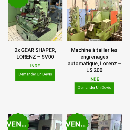
Lire La Suite
Lire La Suite
2x GEAR SHAPER,
Machine à tailler les
LORENZ – SV00
engrenages
automatique, Lorenz –
INDE
LS 200
Demander Un Devis
INDE
Demander Un Devis
VENDU
VENDU