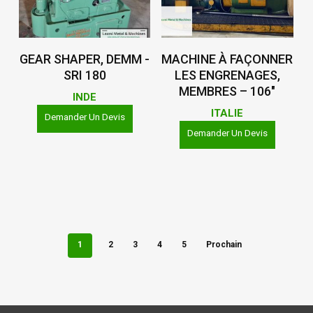
Lire La Suite
Lire La Suite
GEAR SHAPER, DEMM -
MACHINE À FAÇONNER
SRI 180
LES ENGRENAGES,
MEMBRES – 106″
INDE
ITALIE
Demander Un Devis
Demander Un Devis
1
2
3
4
5
Prochain