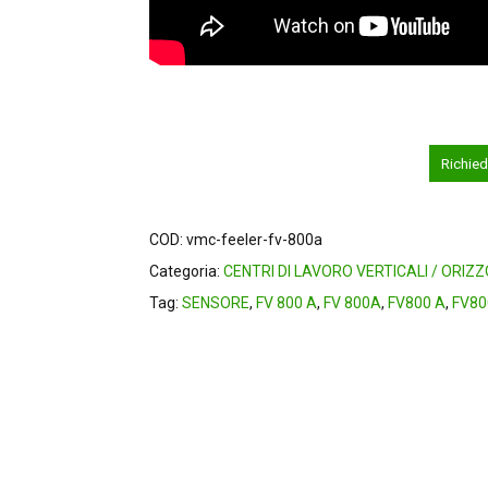
Richied
COD:
vmc-feeler-fv-800a
Categoria:
CENTRI DI LAVORO VERTICALI / ORIZ
Tag:
SENSORE
,
FV 800 A
,
FV 800A
,
FV800 A
,
FV8