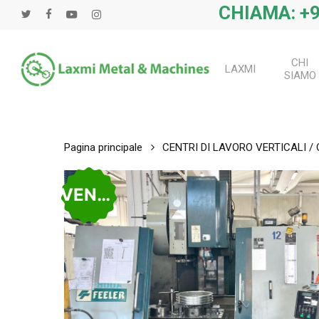
Salta
CHIAMA: +9
twitter
Facebook
Youtube
instagram
al
contenuto
principale
CHI
LAXMI
SIAMO
Pagina principale
CENTRI DI LAVORO VERTICALI /
VENDUTO