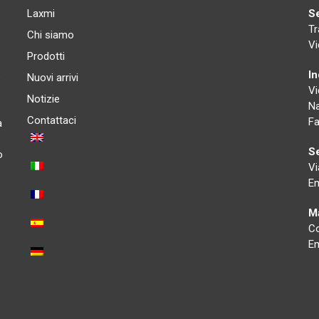
Laxmi
S
Tr
Chi siamo
Vi
Prodotti
I
e
Nuovi arrivi
Vi
Notizie
Na
Contattaci
Fa
a
Se
o
Vi
Em
Ma
Co
Em