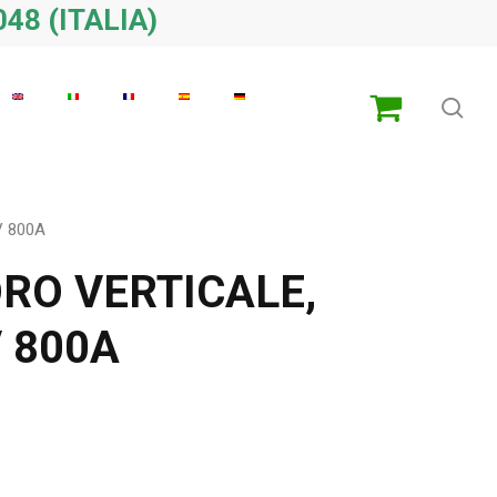
48 (ITALIA)
ric
V 800A
RO VERTICALE,
 800A