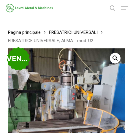
Salta
Men
al
ricerca
contenuto
Chiudi
principale
menu
Pagina principale
FRESATRICI UNIVERSALI
FRESATRICE UNIVERSALE, ALMA - mod. U2
VENDUTO