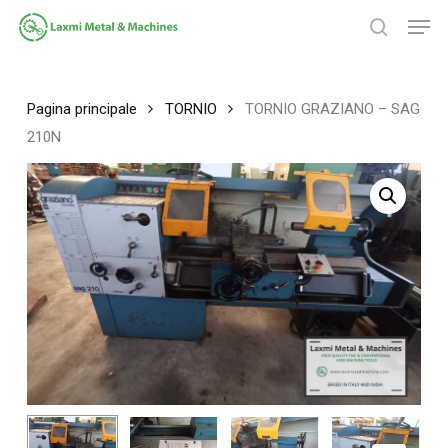
Salta
Men
al
ricerca
contenuto
Chiudi
principale
menu
Pagina principale
TORNIO
TORNIO GRAZIANO – SAG
210N