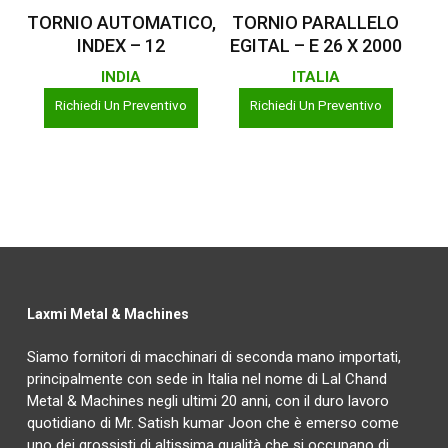
Leggi Tutto
Leggi Tutto
TORNIO AUTOMATICO,
TORNIO PARALLELO
INDEX – 12
EGITAL – E 26 X 2000
INDIA
ITALIA
Richiedi Un Preventivo
Richiedi Un Preventivo
Laxmi Metal & Machines
Siamo fornitori di macchinari di seconda mano importati,
principalmente con sede in Italia nel nome di Lal Chand
Metal & Machines negli ultimi 20 anni, con il duro lavoro
quotidiano di Mr. Satish kumar Joon che è emerso come
uno dei grossisti di altissima qualità che si occupano di