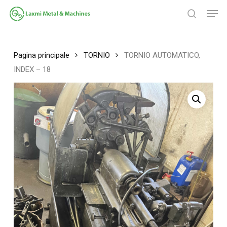
Salta
Men
al
ricerca
contenuto
Chiudi
principale
menu
Pagina principale
TORNIO
TORNIO AUTOMATICO,
INDEX – 18