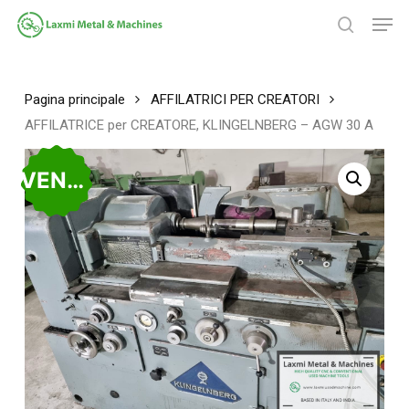
Salta
Men
al
ricerca
contenuto
Chiudi
principale
menu
Pagina principale
AFFILATRICI PER CREATORI
AFFILATRICE per CREATORE, KLINGELNBERG – AGW 30 A
VENDUTO