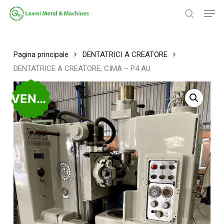
Salta
Men
al
ricerca
contenuto
Chiudi
principale
menu
Pagina principale
DENTATRICI A CREATORE
DENTATRICE A CREATORE, CIMA – P4 AU
VENDUTO