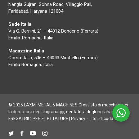
Nangla Gujran, Sohna Road, Villaggio Pali,
Faridabad, Haryana 121004
Sede Italia
Via G. Bernini, 21 – 44012 Bondeno (Ferrara)
Emilia-Romagna, Italia
Magazzino Italia
Corso Italia, 506 – 44043 Mirabello (Ferrara)
Emilia Romagna, Italia
© 2025 LAXMI METAL & MACHINES Grossista di macchine per
la dentatura degli ingranaggi, dentatura degli ingranaggi CNC e
FRESATRICI PER FILETTATURE |
Privacy
- Titoli di coda:
Digife
twitter
Facebook
Youtube
instagram