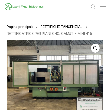
Salta
Men
al
ricerca
contenuto
Chiudi
principale
menu
Pagina principale
RETTIFICHE TANGENZIALI
RETTIFICATRICE PER PIANI CNC, CAMUT – MINI 415