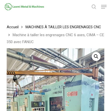
Passer
Men
au
chercher
contenu
Fermer
principal
le
menu
Accueil
MACHINES À TAILLER LES ENGRENAGES CNC
Machine à tailler les engrenages CNC 6 axes, CIMA – CE
350 avec FANUC