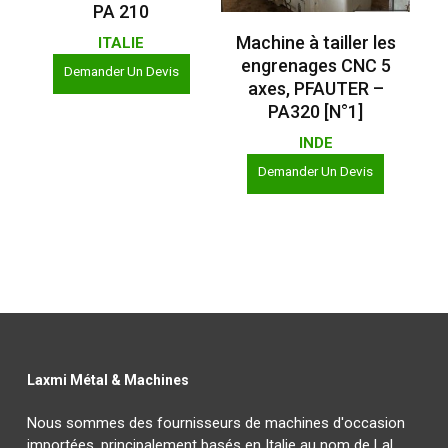
PA 210
Lire La Suite
Machine à tailler les
ITALIE
engrenages CNC 5
Demander Un Devis
axes, PFAUTER –
PA320 [N°1]
INDE
Demander Un Devis
Laxmi Métal & Machines
Nous sommes des fournisseurs de machines d'occasion
importées, principalement basés en Italie au nom de Lal