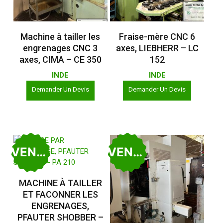
Lire La Suite
Lire La Suite
Machine à tailler les
Fraise-mère CNC 6
engrenages CNC 3
axes, LIEBHERR – LC
axes, CIMA – CE 350
152
INDE
INDE
Demander Un Devis
Demander Un Devis
VENDU
VENDU
Lire La Suite
MACHINE À TAILLER
ET FACONNER LES
ENGRENAGES,
PFAUTER SHOBBER –