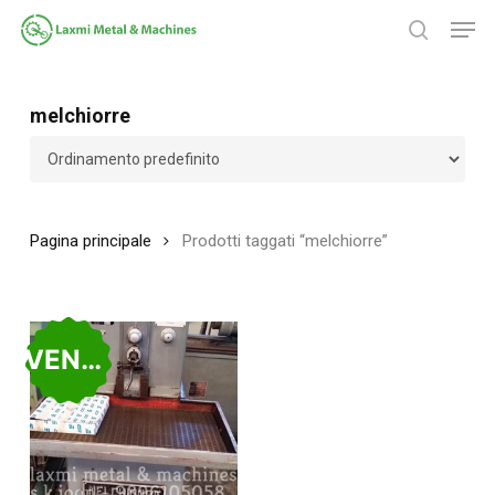
Salta
Men
al
ricerca
contenuto
Chiudi
principale
menu
melchiorre
Pagina principale
Prodotti taggati “melchiorre”
VENDUTO