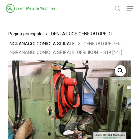
Salta
Men
al
ricerca
contenuto
Chiudi
principale
menu
Pagina principale
DENTATRICE GENERATORE DI
INGRANAGGI CONICI A SPIRALE
GENERATORE PER
INGRANAGGI CONICI A SPIRALE, OERLIKON – S19 [N°1]