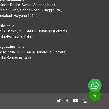
cino a Radha-Swami Satsang beas,
ngla Gujran, Sohna Road, Villaggio Pali,
ridabad, Haryana 121004
de Italia
a G. Bernini, 21 – 44012 Bondeno (Ferrara)
ilia-Romagna, Italia
gazzino Italia
rso Italia, 506 – 44043 Mirabello (Ferrara)
ilia Romagna, Italia
Condivid
twitter
Facebook
Youtube
instagram