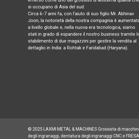
emerso come uno dei grossisti di altissima qualità ch
si occupano di Asia del sud.
Circa 6-7 anni fa, con l’aiuto di suo figlio Mr. Abhinav
Joon, la notorietà della nostra compagnia è aumentat
a livello globale e, nella nuova era tecnologica, siamo
stati in grado di espandere il nostro business tramite l
stabilimento di due magazzini per gestire la vendita al
dettaglio in India: a Rohtak e Faridabad (Haryana).
© 2025 LAXMI METAL & MACHINES Grossista di macchine 
degli ingranaggi, dentatura degli ingranaggi CNC e FRES