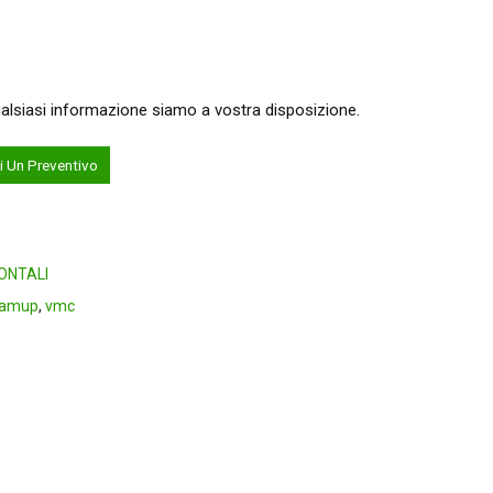
ualsiasi informazione siamo a vostra disposizione.
i Un Preventivo
ZONTALI
famup
,
vmc