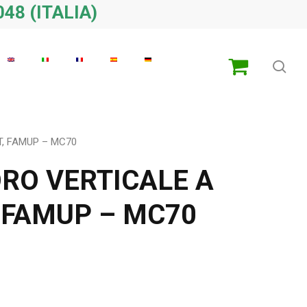
48 (ITALIA)
ric
T, FAMUP – MC70
ORO VERTICALE A
 FAMUP – MC70