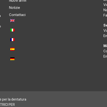
e
Nuovi arrivi
Vi
Notizie
Na
Contattaci
Fa
a
Se
o
Vi
Em
Ma
Co
Em
per la dentatura
ATRICI PER