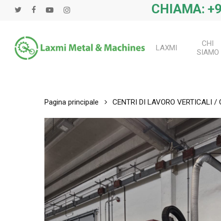
Salta
CHIAMA: +9
twitter
Facebook
Youtube
instagram
al
contenuto
principale
CHI
LAXMI
SIAMO
Pagina principale
CENTRI DI LAVORO VERTICALI /