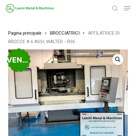
Salta
Men
al
ricerca
contenuto
Chiudi
principale
menu
Pagina principale
BROCCIATRICI
AFFILATRICE DI
BROCCE A 6 ASSI, WALTER - RS6
VENDUTO