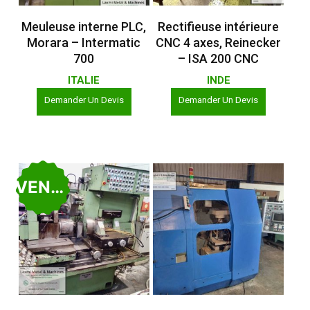
Lire La Suite
Lire La Suite
Meuleuse interne PLC,
Rectifieuse intérieure
Morara – Intermatic
CNC 4 axes, Reinecker
700
– ISA 200 CNC
ITALIE
INDE
Demander Un Devis
Demander Un Devis
VENDU
Lire La Suite
Lire La Suite