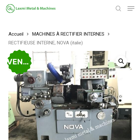
Passer
Men
au
chercher
contenu
Fermer
principal
le
menu
Accueil
MACHINES À RECTIFIER INTERNES
RECTIFIEUSE INTERNE, NOVA (italie)
VENDU