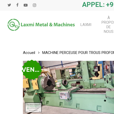
Passer
APPEL: +9
Twitter
Facebook
Youtube
Instagram
au
contenu
À
principal
PROPO
LAXMI
DE
NOUS
Accueil
MACHINE PERCEUSE POUR TROUS PROFO
VENDU