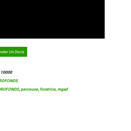
der Un Devis
-10000
PROFONDS
PROFONDS
,
perceuse
,
foratrice
,
mgad