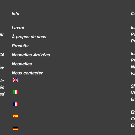
Info
Co
Laxmi
In
au
Pa
À propos de nous
Pr
Produits
In
te
Nouvelles Arrivées
P
Nouvelles
Na
nav
Nous contacter
F
le
Si
és
Vi
ad
Ém
En
Co
Ém