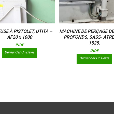
Lire La Suite
Lire La Suite
USE À PISTOLET, UTITA –
MACHINE DE PERÇAGE DE
AF20 x 1000
PROFONDS, SASS- ATR
1525.
INDE
INDE
Demander Un Devis
Demander Un Devis