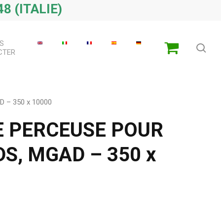
8 (ITALIE)
S
che
CTER
 – 350 x 10000
 PERCEUSE POUR
S, MGAD – 350 x