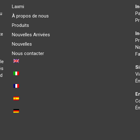
Laxmi
In
au
Pa
À propos de nous
Pr
Produits
I
te
Nouvelles Arrivées
P
Nouvelles
Na
Nous contacter
Fa
le
Si
és
Vi
ad
Ém
En
Co
Ém