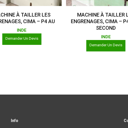
Lire La Suite
Lire La Suite
CHINE À TAILLER LES
MACHINE À TAILLER 
ENAGES, CIMA – P4 AU
ENGRENAGES, CIMA – P4
SECOND
INDE
INDE
Demander Un Devis
Demander Un Devis
Info
C