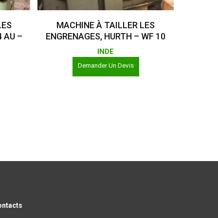
Lire La Suite
LES
MACHINE À TAILLER LES
 AU –
ENGRENAGES, HURTH – WF 10
INDE
Demander Un Devis
ontacts