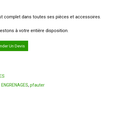
 est complet dans toutes ses pièces et accessoires.
stons à votre entière disposition.
der Un Devis
ES
S ENGRENAGES
,
pfauter