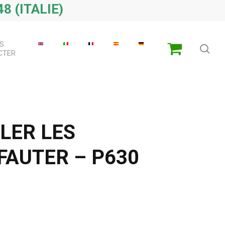
8 (ITALIE)
S
che
CTER
LER LES
FAUTER – P630