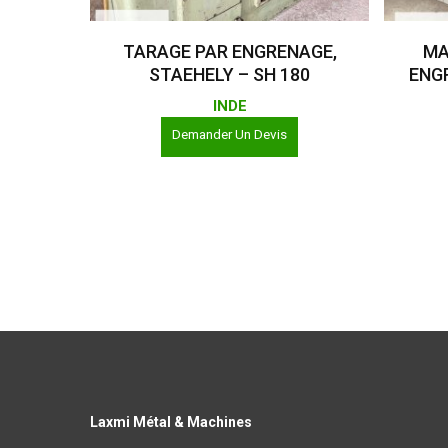
Lire La Suite
TARAGE PAR ENGRENAGE,
MA
STAEHELY – SH 180
ENGR
INDE
Demander Un Devis
Laxmi Métal & Machines