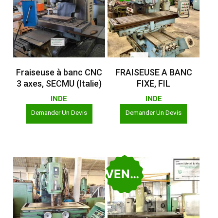
Lire La Suite
Lire La Suite
Fraiseuse à banc CNC
FRAISEUSE A BANC
3 axes, SECMU (Italie)
FIXE, FIL
INDE
INDE
Demander Un Devis
Demander Un Devis
VENDU