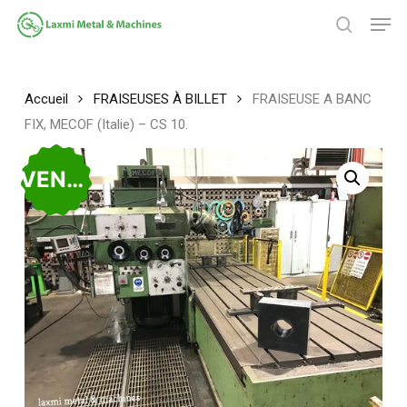
Passer
Men
au
chercher
contenu
Fermer
principal
le
menu
Accueil
FRAISEUSES À BILLET
FRAISEUSE A BANC
FIX, MECOF (Italie) – CS 10.
VENDU