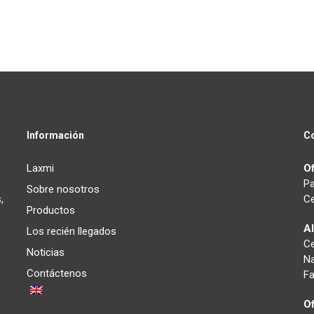
Información
C
Laxmi
Of
Pa
Sobre nosotros
,
Ce
Productos
A
Los recién llegados
C
Noticias
Na
Contáctenos
Fa
Of