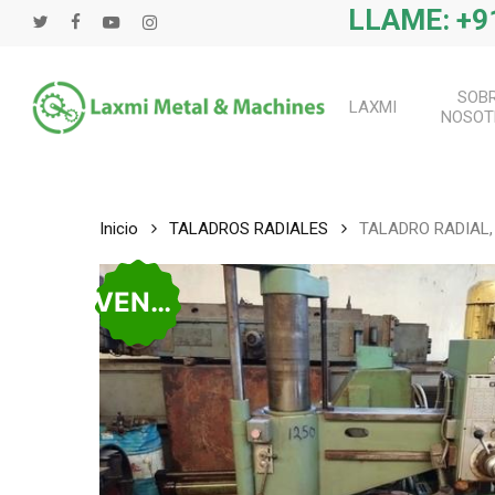
Saltar
LLAME: +91
gorjeo
Facebook
Youtube
instagram
al
contenido
principal
SOB
LAXMI
NOSOT
Inicio
TALADROS RADIALES
TALADRO RADIAL, 
VENDIDO