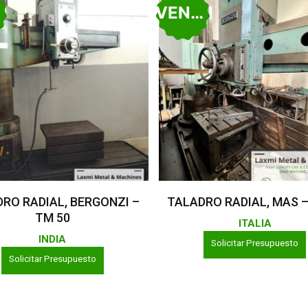
O
VENDIDO
Leer Más
Leer Más
RO RADIAL, BERGONZI –
TALADRO RADIAL, MAS 
TM 50
ITALIA
INDIA
Solicitar Presupuesto
Solicitar Presupuesto