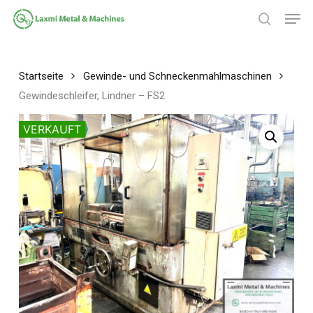
Zum
Spei
Hauptinhalt
Suche
springen
Menü
schließ
Startseite
Gewinde- und Schneckenmahlmaschinen
Gewindeschleifer, Lindner – FS2
VERKAUFT