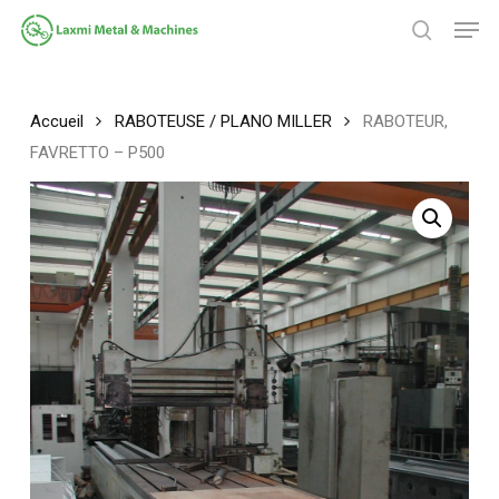
Passer
Men
au
chercher
contenu
Fermer
principal
le
menu
Accueil
RABOTEUSE / PLANO MILLER
RABOTEUR,
FAVRETTO – P500