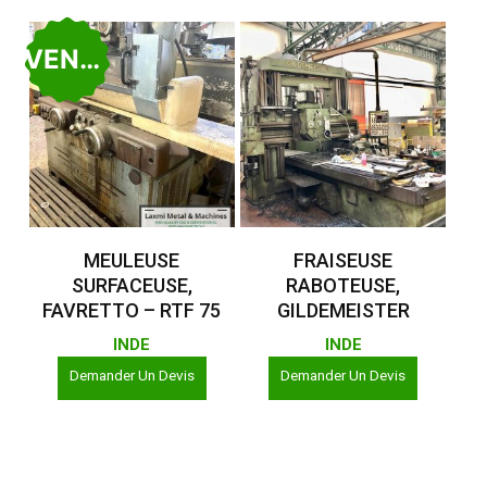
VENDU
Lire La Suite
Lire La Suite
MEULEUSE
FRAISEUSE
SURFACEUSE,
RABOTEUSE,
FAVRETTO – RTF 75
GILDEMEISTER
INDE
INDE
Demander Un Devis
Demander Un Devis