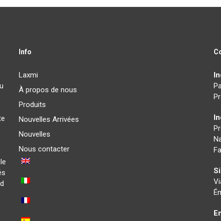
Info
C
Laxmi
In
au
Pa
À propos de nous
Pr
Produits
I
te
Nouvelles Arrivées
P
Nouvelles
Na
Nous contacter
Fa
le
Si
és
Vi
ad
Ém
En