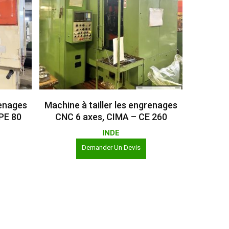
Lire La Suite
renages
Machine à tailler les engrenages
PE 80
CNC 6 axes, CIMA – CE 260
INDE
Demander Un Devis