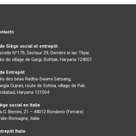
ontacts
de Siège social et entrepôt
rcelle N°179, Secteur 29, Derrière le lac Tilyar,
ès du village de Gargi, Rohtak, Haryana 124001
nde Entrepôt
rès des béas Radha-Swami Satsang,
ngla Gujran, route de Sohna, village de Pali,
ridabad, Haryana 121004
ège social en Italie
a G. Bernini, 21 – 44012 Bondeno (Ferrare)
ilie-Romagne, Italie
trepôt Italie