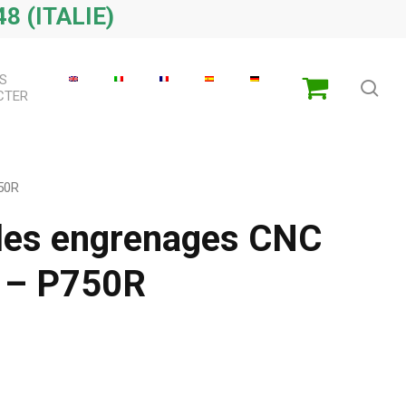
8 (ITALIE)
S
che
CTER
750R
r les engrenages CNC
 – P750R