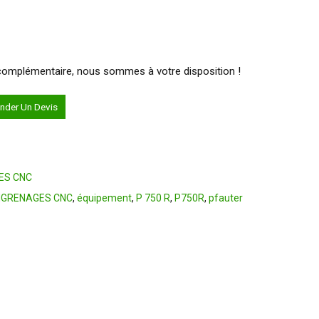
n complémentaire, nous sommes à votre disposition !
der Un Devis
ES CNC
ENGRENAGES CNC
,
équipement
,
P 750 R
,
P750R
,
pfauter