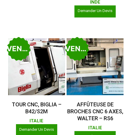
INDE
Demander Un Devis
VENDU
VENDU
Lire La Suite
Lire La Suite
TOUR CNC, BIGLIA –
AFFÛTEUSE DE
B42/S2M
BROCHES CNC 6 AXES,
WALTER – RS6
ITALIE
ITALIE
Demander Un Devis