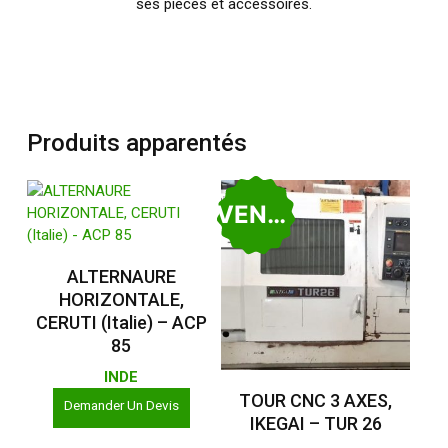
ses pièces et accessoires.
Produits apparentés
VENDU
Lire La Suite
ALTERNAURE
HORIZONTALE,
CERUTI (Italie) – ACP
85
INDE
Lire La Suite
TOUR CNC 3 AXES,
Demander Un Devis
IKEGAI – TUR 26