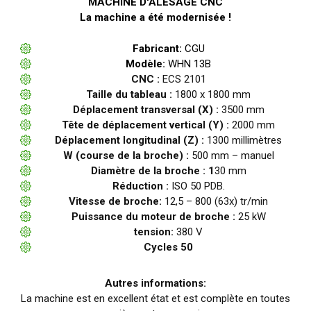
MACHINE D'ALÉSAGE CNC
La machine a été modernisée !
Fabricant:
CGU
Modèle:
WHN 13B
CNC :
ECS 2101
Taille du tableau :
1800 x 1800 mm
Déplacement transversal (X) :
3500 mm
Tête de déplacement vertical (Y) :
2000 mm
Déplacement longitudinal (Z) :
1300 millimètres
W (course de la broche) :
500 mm – manuel
Diamètre de la broche : 1
30 mm
Réduction :
ISO 50 PDB.
Vitesse de broche:
12,5 – 800 (63x) tr/min
Puissance du moteur de broche :
25 kW
tension:
380 V
Cycles 50
Autres informations:
La machine est en excellent état et est complète en toutes