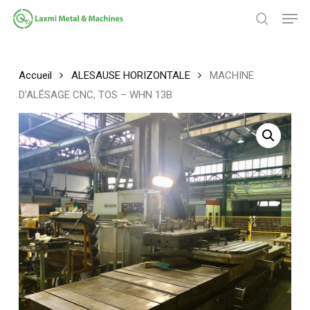
Passer
Men
au
chercher
contenu
Fermer
principal
le
menu
Accueil
ALESAUSE HORIZONTALE
MACHINE
D'ALÉSAGE CNC, TOS – WHN 13B