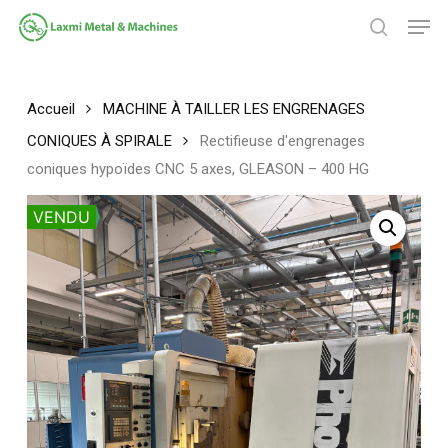
Passer
Men
au
chercher
contenu
Fermer
principal
le
menu
Accueil
MACHINE À TAILLER LES ENGRENAGES
CONIQUES À SPIRALE
Rectifieuse d'engrenages
coniques hypoïdes CNC 5 axes, GLEASON – 400 HG
VENDU