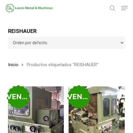
Saltar
Men
al
búsqued
contenido
Cerrar
principal
Menú
REISHAUER
Inicio
Productos etiquetados “REISHAUER”
VENDIDO
VENDIDO