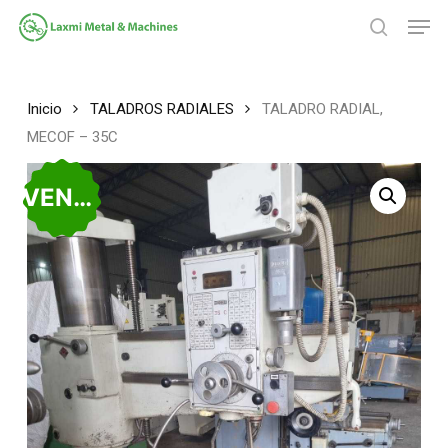
Saltar
Men
al
búsqued
contenido
Cerrar
principal
Menú
Inicio
TALADROS RADIALES
TALADRO RADIAL,
MECOF – 35C
VENDIDO