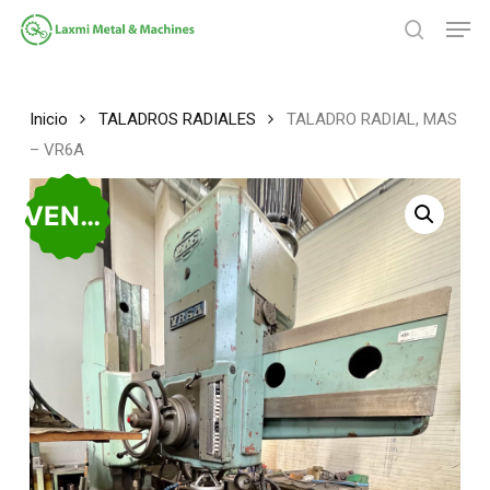
Saltar
Men
al
búsqued
contenido
Cerrar
principal
Menú
Inicio
TALADROS RADIALES
TALADRO RADIAL, MAS
– VR6A
VENDIDO