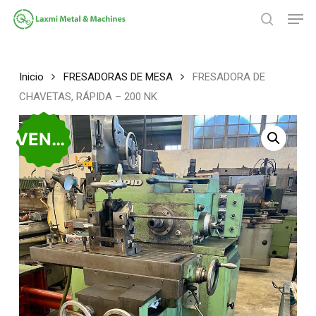
Saltar
Men
al
búsqued
contenido
Cerrar
principal
Menú
Inicio
FRESADORAS DE MESA
FRESADORA DE
CHAVETAS, RÁPIDA – 200 NK
VENDIDO