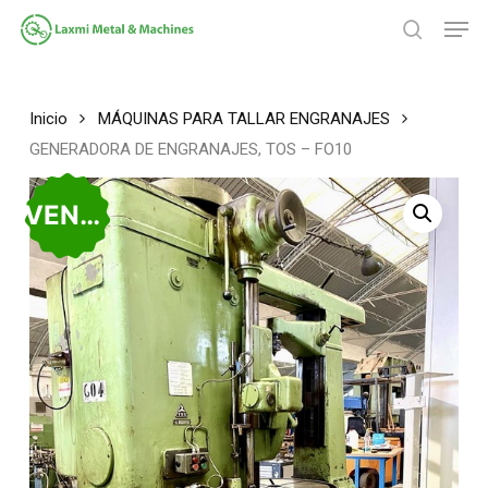
Saltar
Men
al
búsqued
contenido
Cerrar
principal
Menú
Inicio
MÁQUINAS PARA TALLAR ENGRANAJES
GENERADORA DE ENGRANAJES, TOS – FO10
VENDIDO