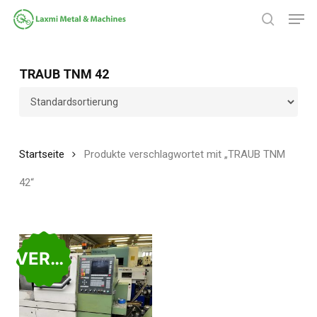
Zum
Spei
Hauptinhalt
Suche
springen
Menü
schließ
TRAUB TNM 42
Startseite
Produkte verschlagwortet mit „TRAUB TNM
42“
VERKAUFT