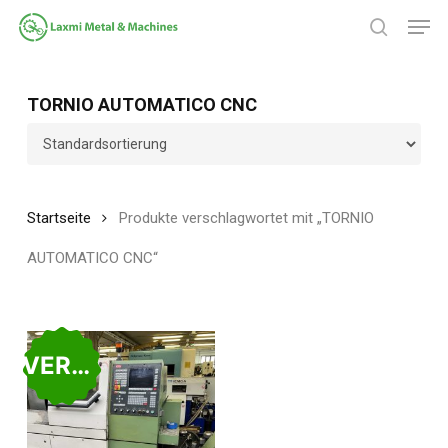
Zum
Spei
Hauptinhalt
Suche
springen
Menü
schließ
TORNIO AUTOMATICO CNC
Startseite
Produkte verschlagwortet mit „TORNIO
AUTOMATICO CNC“
VERKAUFT