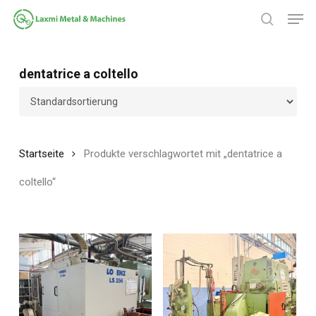
Zum
Spei
Hauptinhalt
Suche
springen
Menü
schließ
dentatrice a coltello
Startseite
Produkte verschlagwortet mit „dentatrice a
coltello“