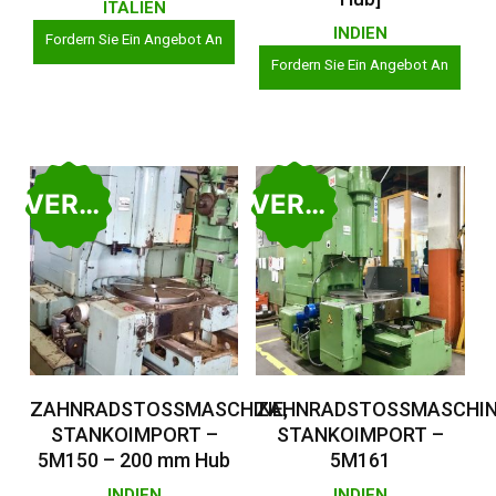
ITALIEN
INDIEN
Fordern Sie Ein Angebot An
Fordern Sie Ein Angebot An
VERKAUFT
VERKAUFT
Weiterlesen
Weiterlesen
ZAHNRADSTOSSMASCHINE,
ZAHNRADSTOSSMASCHIN
STANKOIMPORT –
STANKOIMPORT –
5M150 – 200 mm Hub
5M161
INDIEN
INDIEN