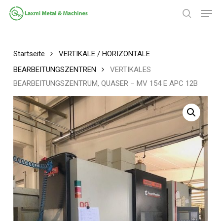
Zum
Spei
Hauptinhalt
Suche
springen
Menü
schließ
Startseite
VERTIKALE / HORIZONTALE
BEARBEITUNGSZENTREN
VERTIKALES
BEARBEITUNGSZENTRUM, QUASER – MV 154 E APC 12B