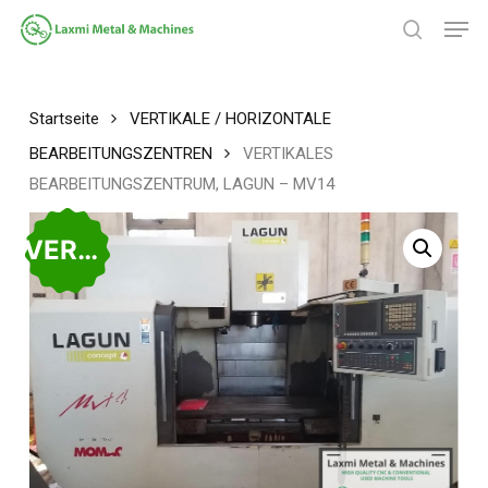
Zum
Spei
Hauptinhalt
Suche
springen
Menü
schließ
Startseite
VERTIKALE / HORIZONTALE
BEARBEITUNGSZENTREN
VERTIKALES
BEARBEITUNGSZENTRUM, LAGUN – MV14
VERKAUFT