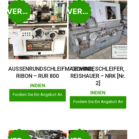
VERKAUFT
VERKAUFT
Weiterlesen
Weiterlesen
AUSSENRUNDSCHLEIFMASCHINE,
GEWINDESCHLEIFER,
RIBON – RUR 800
REISHAUER – NRK [Nr.
2]
INDIEN
INDIEN
Fordern Sie Ein Angebot An
Fordern Sie Ein Angebot An