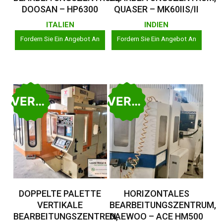
DOOSAN – HP6300
QUASER – MK60IIS/II
ITALIEN
INDIEN
Fordern Sie Ein Angebot An
Fordern Sie Ein Angebot An
VERKAUFT
VERKAUFT
Weiterlesen
Weiterlesen
DOPPELTE PALETTE
HORIZONTALES
VERTIKALE
BEARBEITUNGSZENTRUM,
BEARBEITUNGSZENTREN,
DAEWOO – ACE HM500