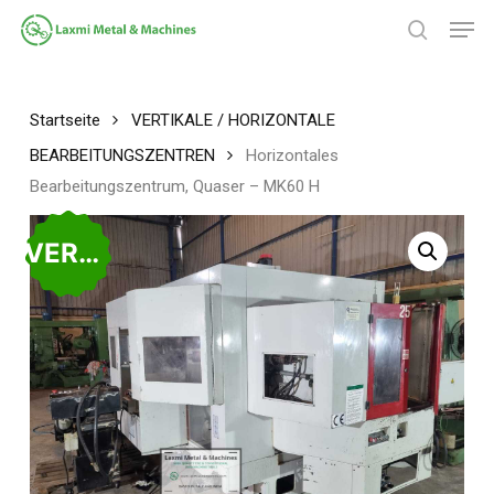
Zum
Spei
Hauptinhalt
Suche
springen
Menü
schließ
Startseite
VERTIKALE / HORIZONTALE
BEARBEITUNGSZENTREN
Horizontales
Bearbeitungszentrum, Quaser – MK60 H
VERKAUFT