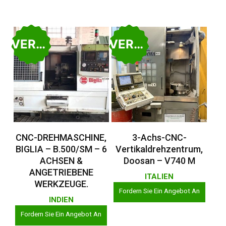
VERKAUFT
VERKAUFT
Weiterlesen
Weiterlesen
CNC-DREHMASCHINE,
3-Achs-CNC-
BIGLIA – B.500/SM – 6
Vertikaldrehzentrum,
ACHSEN &
Doosan – V740 M
ANGETRIEBENE
ITALIEN
WERKZEUGE.
Fordern Sie Ein Angebot An
INDIEN
Fordern Sie Ein Angebot An