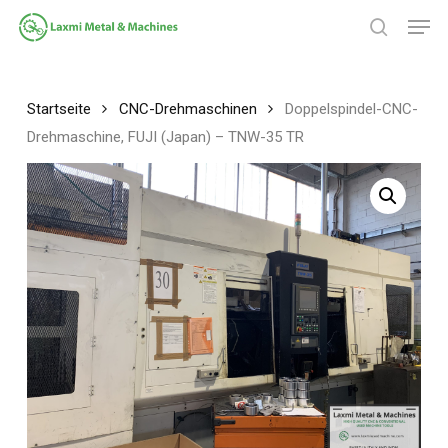
Zum
Spei
Hauptinhalt
Suche
springen
Menü
schließ
Startseite
CNC-Drehmaschinen
Doppelspindel-CNC-
Drehmaschine, FUJI (Japan) – TNW-35 TR