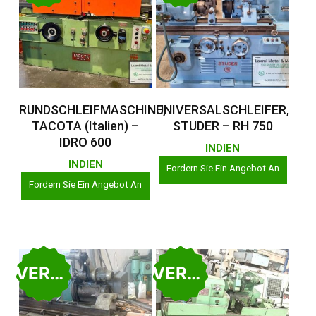
Weiterlesen
Weiterlesen
RUNDSCHLEIFMASCHINE,
UNIVERSALSCHLEIFER,
TACOTA (Italien) –
STUDER – RH 750
IDRO 600
INDIEN
INDIEN
Fordern Sie Ein Angebot An
Fordern Sie Ein Angebot An
VERKAUFT
VERKAUFT