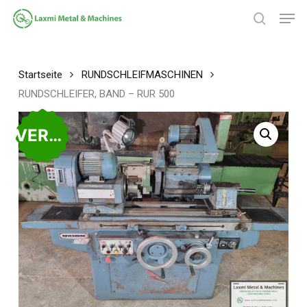
Zum
Spei
Hauptinhalt
Suche
springen
Menü
schließ
Startseite
RUNDSCHLEIFMASCHINEN
RUNDSCHLEIFER, BAND – RUR 500
VERKAUFT