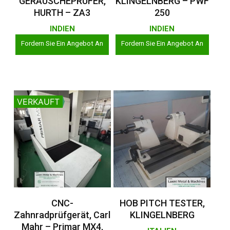
GERÄUSCHEPRÜFER,
KLINGELNBERG – PWF
HURTH – ZA3
250
INDIEN
INDIEN
Fordern Sie Ein Angebot An
Fordern Sie Ein Angebot An
VERKAUFT
Weiterlesen
Weiterlesen
CNC-
HOB PITCH TESTER,
Zahnradprüfgerät, Carl
KLINGELNBERG
Mahr – Primar MX4,