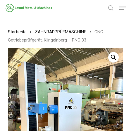
Zum
Spei
Hauptinhalt
Suche
springen
Menü
schließ
Startseite
ZAHNRADPRÜFMASCHINE
CNC-
Getriebeprüfgerät, Klingelnberg – PNC 33