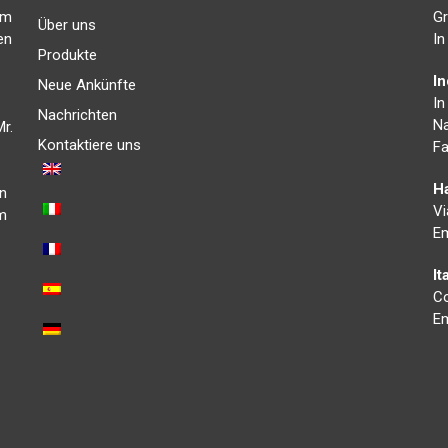
im
Gr
Über uns
en
In
Produkte
I
Neue Ankünfte
In
Nachrichten
Na
r.
Kontaktiere uns
Fa
Ha
in
Vi
um
Em
It
Co
Em