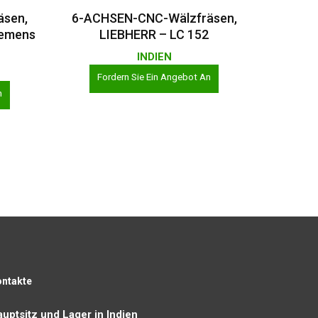
Weiterlesen
äsen,
6-ACHSEN-CNC-Wälzfräsen,
iemens
LIEBHERR – LC 152
INDIEN
Fordern Sie Ein Angebot An
n
ontakte
uptsitz und Lager in Indien