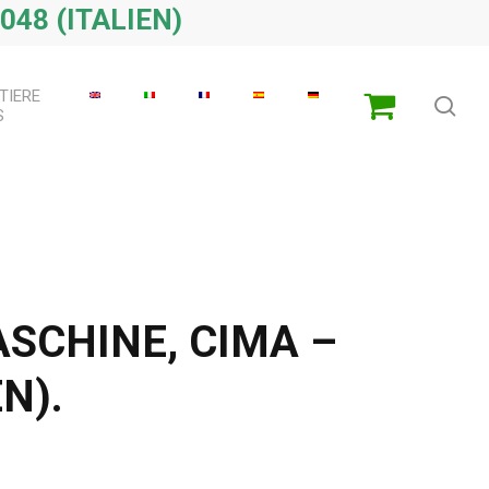
048 (ITALIEN)
TIERE
Su
S
CHINE, CIMA –
N).