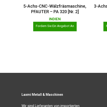
Weiterlesen
5-Achs-CNC-Wälzfräsmaschine,
3-Ach
PFAUTER – PA 320 [Nr. 2]
INDIEN
Fordern Sie Ein Angebot An
Laxmi Metall & Maschinen
Wir sind Lieferanten von importierten