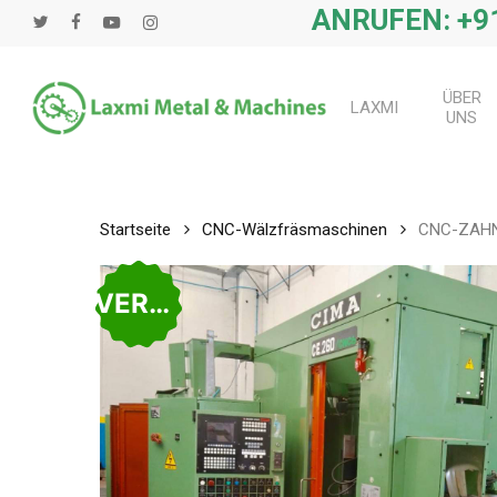
Zum
ANRUFEN: +91
zwitschern
Facebook
Youtube
instagram
Hauptinhalt
springen
ÜBER
LAXMI
UNS
Startseite
CNC-Wälzfräsmaschinen
CNC-ZAHN
VERKAUFT