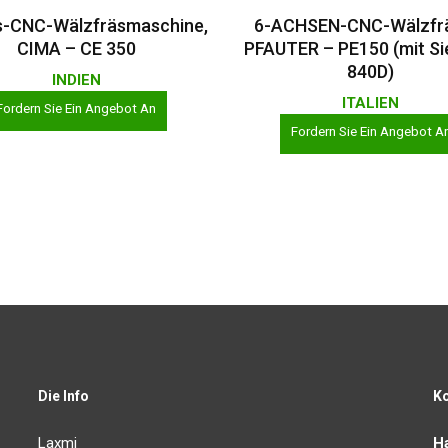
Weiterlesen
Weiterlesen
s-CNC-Wälzfräsmaschine,
6-ACHSEN-CNC-Wälzfr
CIMA – CE 350
PFAUTER – PE150 (mit S
840D)
INDIEN
ITALIEN
Fordern Sie Ein Angebot An
Fordern Sie Ein Angebot A
Die Info
K
Laxmi
Ha