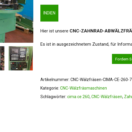
INDIEN
Hier ist unsere
CNC-ZAHNRAD-ABWÄLZFRÄ
Es ist in ausgezeichnetem Zustand, für Informa
um Schließen
Fordern S
Artikelnummer:
CNC-Wälzfräsen-CIMA-CE-260-7
Kategorie:
CNC-Wälzfräsmaschinen
Schlagwörter:
cima ce 260
,
CNC-Wälzfräsen
,
Zah