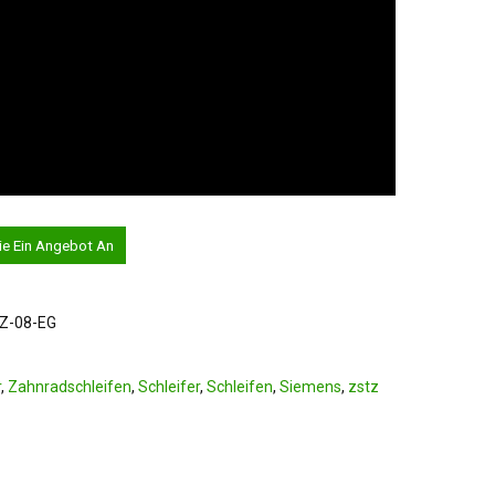
ie Ein Angebot An
TZ-08-EG
r
,
Zahnradschleifen
,
Schleifer
,
Schleifen
,
Siemens
,
zstz