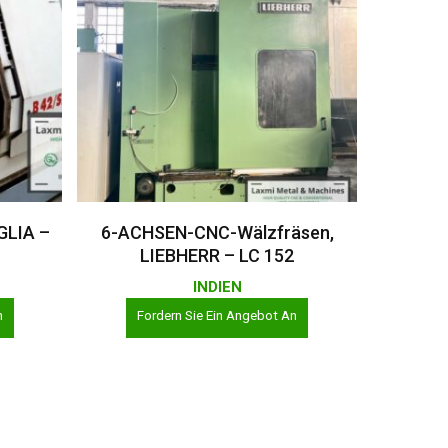
Weiterlesen
GLIA –
6-ACHSEN-CNC-Wälzfräsen,
LIEBHERR – LC 152
INDIEN
n
Fordern Sie Ein Angebot An