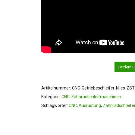
Fordern S
Artikelnummer:
CNC-Getriebeschleifer-Niles-ZS
Kategorie:
CNC-Zahnradschleifmaschinen
Schlagwörter:
CNC
,
Ausrüstung
,
Zahnradschleife