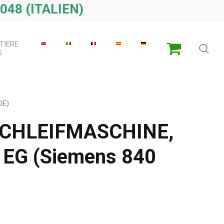
048 (ITALIEN)
TIERE
Su
S
DE)
CHLEIFMASCHINE,
 EG (Siemens 840