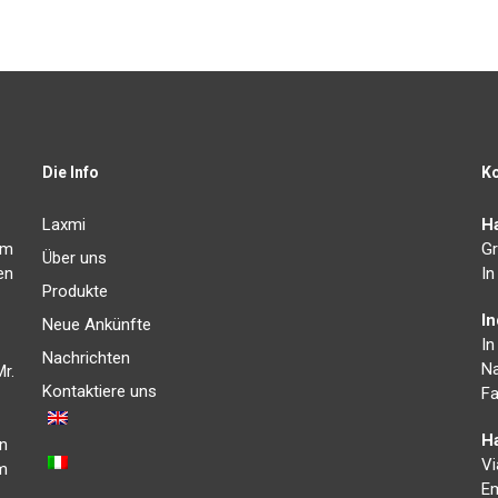
Die Info
K
Laxmi
Ha
im
Gr
Über uns
en
In
Produkte
I
Neue Ankünfte
In
Nachrichten
Na
r.
Kontaktiere uns
Fa
Ha
in
Vi
um
Em