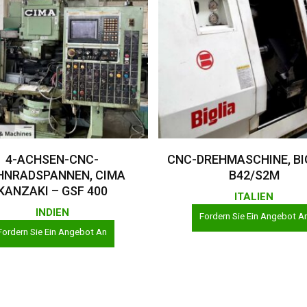
Weiterlesen
Weiterlesen
4-ACHSEN-CNC-
CNC-DREHMASCHINE, BI
HNRADSPANNEN, CIMA
B42/S2M
KANZAKI – GSF 400
ITALIEN
INDIEN
Fordern Sie Ein Angebot A
Fordern Sie Ein Angebot An