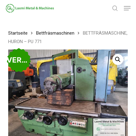
Zum
Spei
Hauptinhalt
Suche
springen
Menü
schließ
Startseite
Bettfräsmaschinen
BETTFRÄSMASCHINE,
HURON – PU 771
VERKAUFT